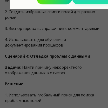
объяснением их назначения
2. Создать избранные списки полей для разных
ролей
3. Экспортировать справочник с комментариями
4. Использовать для обучения и
документирования процессов
Сценарий 4: Отладка проблем с данными
Задача:
Найти причину некорректного
отображения данных в отчетах
Решение:
1. Использовать глобальный поиск для поиска
проблемных полей