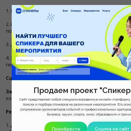
1. Перейти на вкладку "Сделки"
2. Использовать поиск для фильтрации нужных
полей
3. Добавить важные поля в избранное
4. Экспортировать избранные поля в CSV для
передачи разработчикам
Сценарий 3: Обучение новых сотрудников
Продаем проект "Спикер
Задача:
Создать справочник полей для обучения
команды продаж
Сайт представляет собой специализированную онлайн-платформу 
поиска и подбора спикеров на различные мероприятия. Его осн
сопряжение организаторов событий и профессиональных ораторов
Решение:
бизнеса, науки, спорта, кино, образования и проч
1. Добавить комментарии к важным полям с
Приобрести
Ссылка на сайт