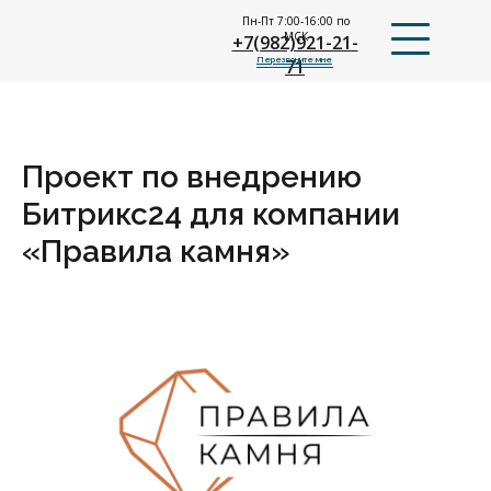
Пн-Пт 7:00-16:00 по
МСК
+7(982)921-21-
Перезвоните мне
71
Проект по внедрению
Битрикс24 для компании
«Правила камня»