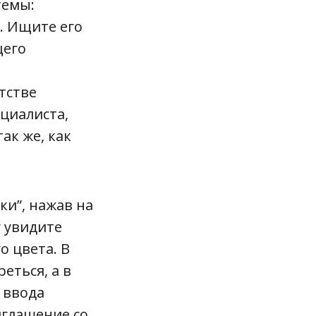
темы:
. Ищите его
щего
тстве
ециалиста,
ак же, как
ки”, нажав на
у увидите
о цвета. В
еться, а в
 ввода
иглашение со