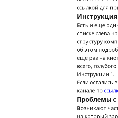
ссылкой для пр
Инструкция
Е
сть и еще оди
списке слева н
структуру комп
об этом подроб
еще раз на кноп
всего, голубог
Инструкции 1.
Если остались 
канале по
ссыл
Проблемы с
В
озникают част
на который зар