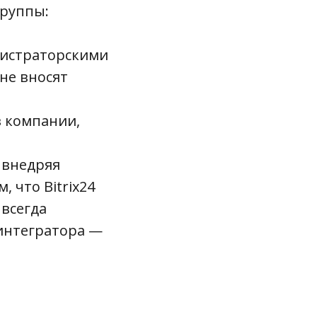
группы:
нистраторскими
не вносят
 компании,
 внедряя
, что Bitrix24
 всегда
 интегратора —