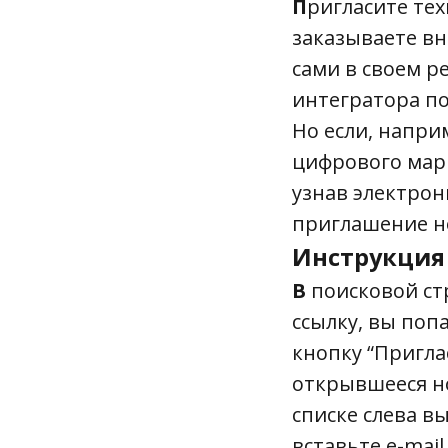
П
ригласите тех
заказываете вн
сами в своем р
интегратора по
Но если, напри
цифрового марке
узнав электрон
приглашение н
Инструкция
В
поисковой стр
ссылку, вы попа
кнопку “Приглас
открывшееся но
списке слева в
вставьте e-mai