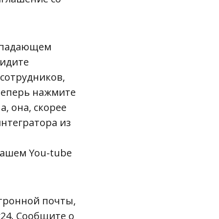
выпадающем
видите
 сотрудников,
 Теперь нажмите
а, она, скорее
интегратора из
нашем You-tube
ктронной почты,
24. Сообщите о