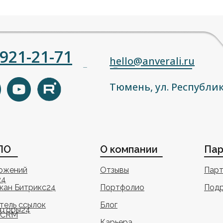
)921-21-71
hello@anverali.ru
Тюмень, ул. Республик
ПО
О компании
Пар
ложений
Отзывы
Парт
24
кан Битрикс24
Портфолио
Подр
тель ссылок
Блог
аторы24
 CRM
Карьера