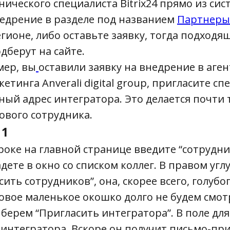
нического специалиста Bitrix24 прямо из сис
едрение в разделе под названием
Партнеры
егионе, либо оставьте заявку, тогда подходя
дберут на сайте.
мер, вы
оставили заявку на внедрение в аген
тинга Anverali digital group, пригласите сп
ный адрес интегратора. Это делается почти т
ового сотрудника.
 1
оке на главной странице введите “сотрудни
дете в окно со списком коллег. В правом угл
ить сотрудников”, она, скорее всего, голубог
вое маленькое окошко долго не будем смотр
ыберем “Пригласить интегратора”. В поле для
l интегратора. Вскоре он получит письмо-пр