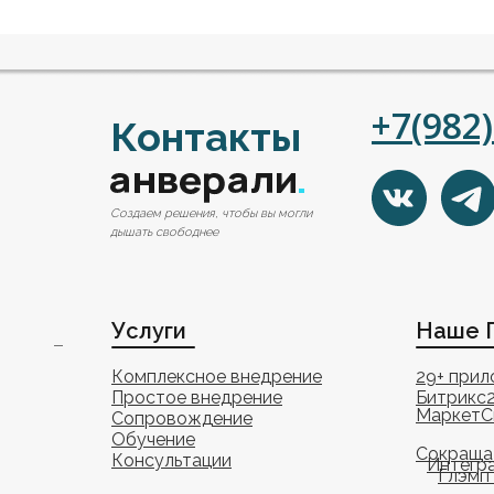
+7(982
Контакты
Создаем решения, чтобы вы могли
дышать свободнее
Услуги
Наше 
Комплексное внедрение
29+ при
Простое внедрение
Битрикс
МаркетС
Сопровождение
Обучение
Сокраща
Консультации
Интегр
Глэмп