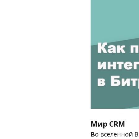
Мир CRM
В
о вселенной B