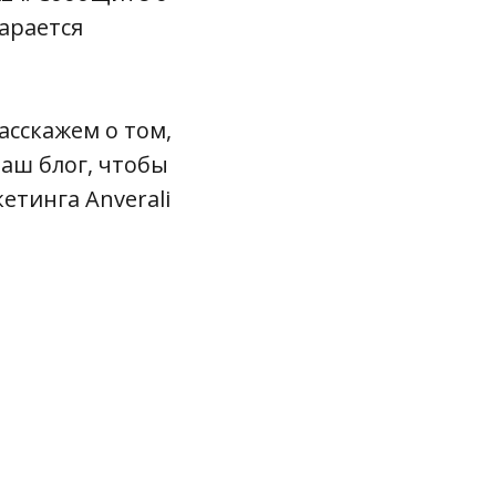
арается
асскажем о том,
наш блог, чтобы
етинга Anverali