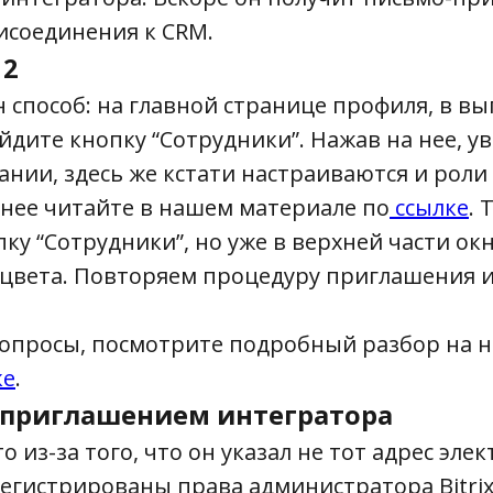
исоединения к CRM.
 2
н способ: на главной странице профиля, в 
айдите кнопку “Сотрудники”. Нажав на нее, у
ании, здесь же кстати настраиваются и роли
нее читайте в нашем материале по
ссылке
.
ку “Сотрудники”, но уже в верхней части окн
о цвета. Повторяем процедуру приглашения 
вопросы, посмотрите подробный разбор на 
ке
.
 приглашением интегратора
о из-за того, что он указал не тот адрес эле
егистрированы права администратора Bitrix