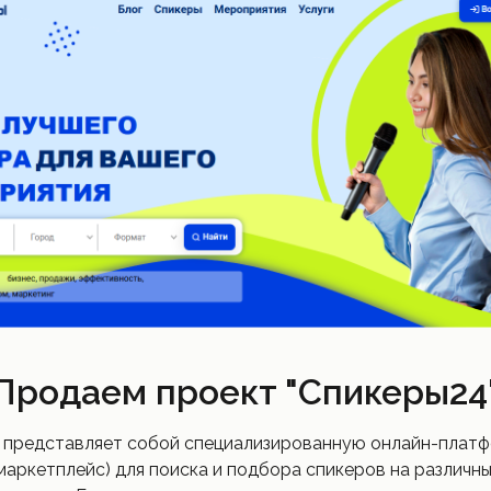
 пользовательское поле в сделках
дыдущая стадия (Код) [anv]
и
ие изменения сделки.
Продаем проект "Спикеры24
 представляет собой специализированную онлайн-плат
ие:
маркетплейс) для поиска и подбора спикеров на различн