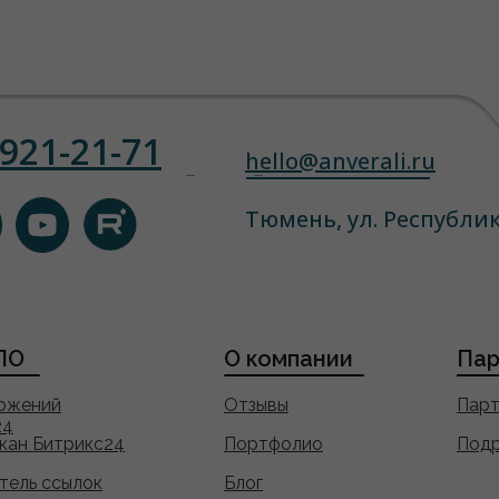
)921-21-71
hello@anverali.ru
Тюмень, ул. Республик
ПО
О компании
Пар
ложений
Отзывы
Парт
24
кан Битрикс24
Портфолио
Подр
тель ссылок
Блог