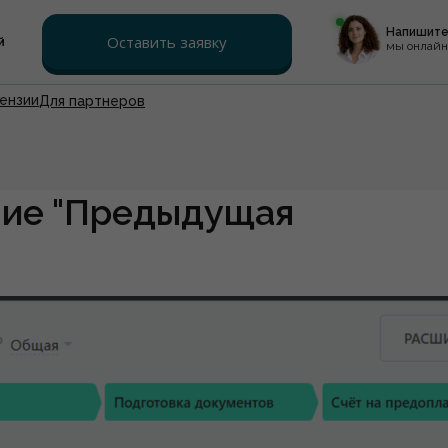
Напишите
Оставить заявку
й
мы онлайн
ензии
Для партнеров
ние "Предыдущая