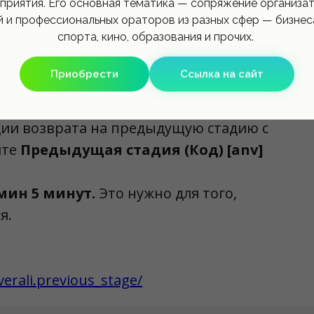
приятия. Его основная тематика — сопряжение организа
 и профессиональных ораторов из разных сфер — бизнеса
спорта, кино, образования и прочих.
, берёт её; иначе, берёт
Приобрести
Ссылка на сайт
 хронологическом порядке
ции возврата на предыдущую стадию с
йте
Предыдущая стадия (Код) [anv]
мин 5 минут.
Это нужно для того,
я.
erali.previous_stage/