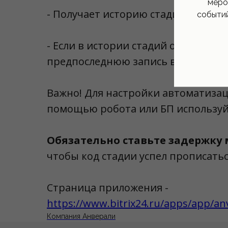
меро
- Получает историю стадий сделки
событий
- Если в истории стадий одна запись
предпоследнюю запись в обратном
Важно! Для настройки автоматиза
помощью робота или БП использу
Обязательно ставьте задержку 
чтобы код стадии успел прописатьс
Страница приложения -
https://www.bitrix24.ru/apps/app/anv
Компания Анверали