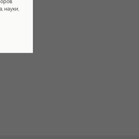
торов
, науки,