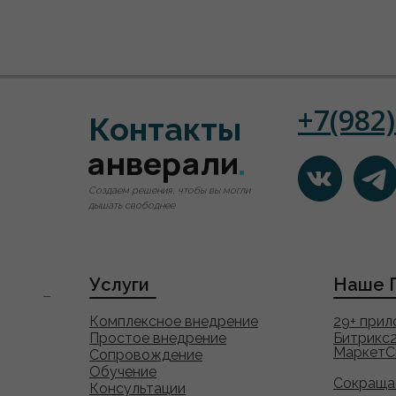
+7(982
Контакты
Создаем решения, чтобы вы могли
дышать свободнее
Услуги
Наше 
Комплексное внедрение
29+ при
Простое внедрение
Битрикс
МаркетС
Сопровождение
Обучение
Сокраща
Консультации