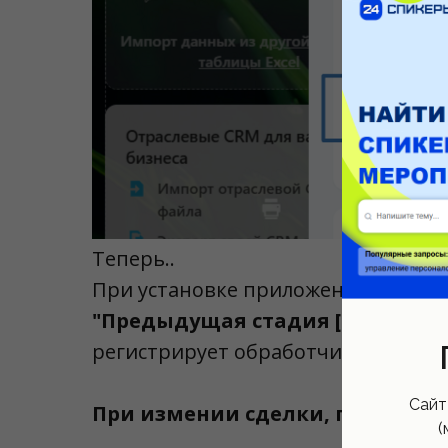
Теперь..
При установке приложение создаёт
"Предыдущая стадия [anv]", Пре
регистрирует обработчик на событ
Сайт
При измении сделки, приложен
(