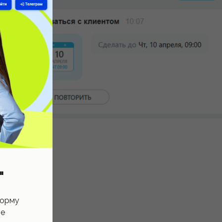
"
форму
ые