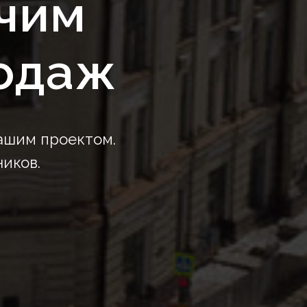
учим
родаж
ашим проектом.
иков.