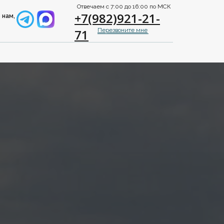
Отвечаем с 7:00 до 16:00 по МСК
+7(982)921-21-
 нам,
71
Перезвоните мне