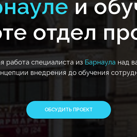
рнауле
и об
те отдел п
я работа специалиста из
Барнаула
над в
онцепции внедрения до обучения сотрудн
ОБСУДИТЬ ПРОЕКТ