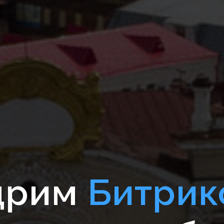
дрим
Битрик