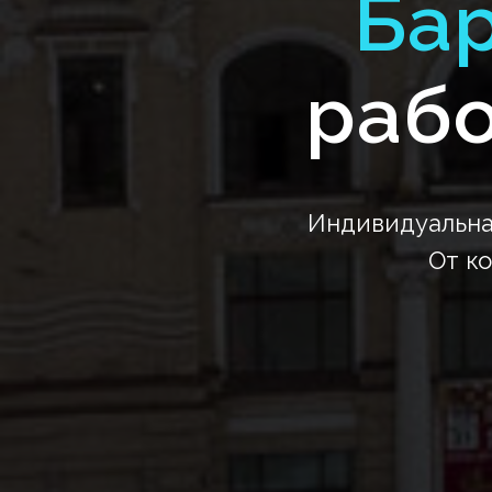
Ба
рабо
Индивидуальна
От к