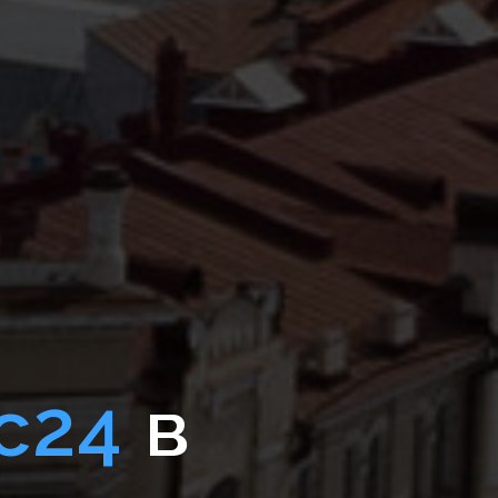
с24
в