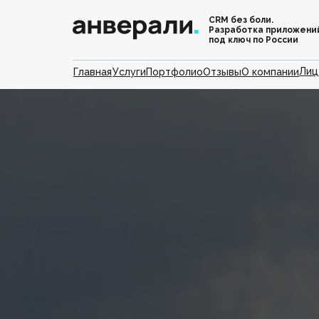
CRM без боли.
Разработка приложени
под ключ по России
Лиц
Главная
Услуги
Портфолио
Отзывы
О компании