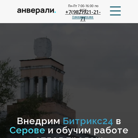
Пн-Пт 7:00-16:00 по
МСК
+7(982)921-21-
Перезвоните мне
71
Внедрим
Битрикс24
в
Серове
и обучим работе