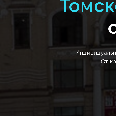
Томс
Индивидуальн
От к