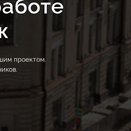
работе
ж
шим проектом.
иков.