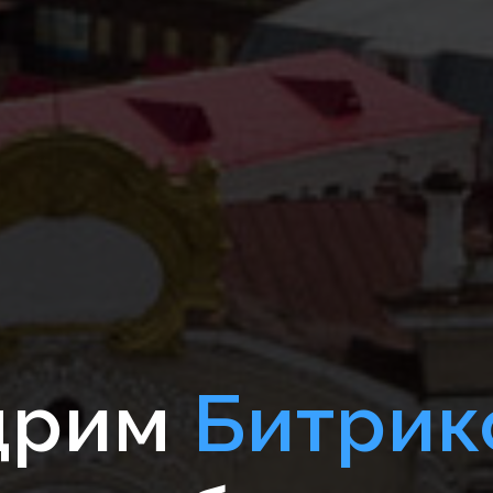
дрим
Битрик