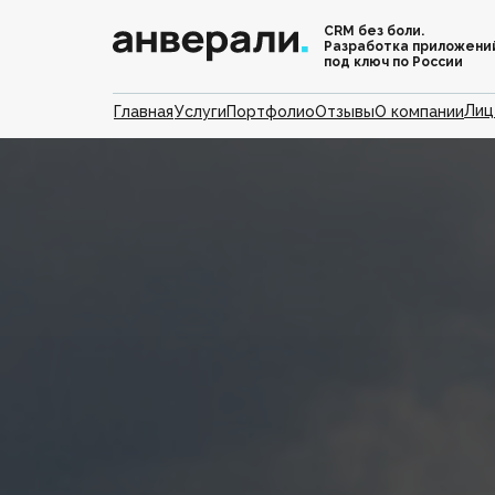
CRM без боли.
Разработка приложени
под ключ по России
Лиц
Главная
Услуги
Портфолио
Отзывы
О компании