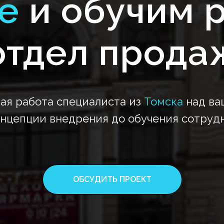
ке
и обучим 
отдел прода
ая работа специалиста из
Томска
над ва
онцепции внедрения до обучения сотрудн
ОБСУДИТЬ ПРОЕКТ