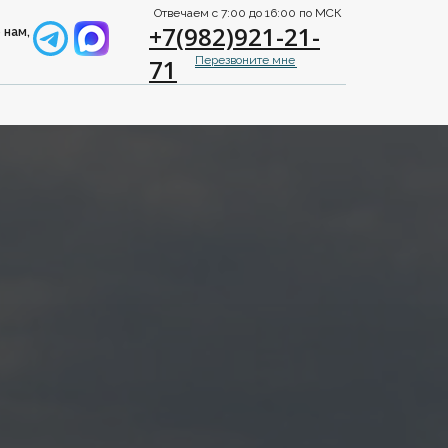
Отвечаем с 7:00 до 16:00 по МСК
+7(982)921-21-
 нам,
71
Перезвоните мне